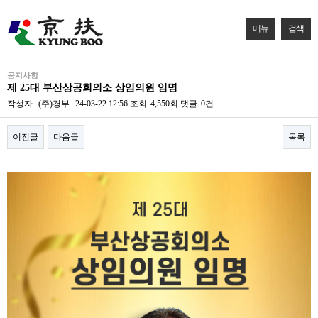
메뉴
검색
공지사항
제 25대 부산상공회의소 상임의원 임명
작성자
(주)경부
24-03-22 12:56
조회
4,550회
댓글
0건
이전글
다음글
목록
본문